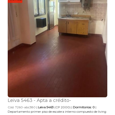
Leiva 5463 - Apta a crédito-
Cód. 7260-abc380
|
Leiva 5463
(CP 2000) |
Dormitorios: 0
|
Departamento primer piso de escalera interno compuesto de living