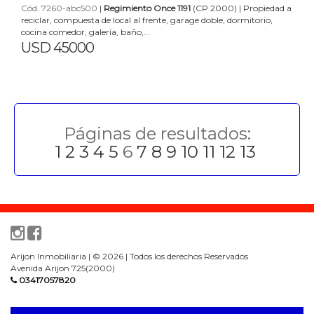
Cód. 7260-abc500
|
Regimiento Once 1191
(CP 2000) | Propiedad a
reciclar, compuesta de local al frente, garage doble, dormitorio,
cocina comedor, galería, baño,...
USD 45000
Páginas de resultados:
1
2
3
4
5
6
7
8
9
10
11
12
13
Arijon Inmobiliaria | © 2026 | Todos los derechos Reservados
Avenida Arijon 725(2000)
03417057820