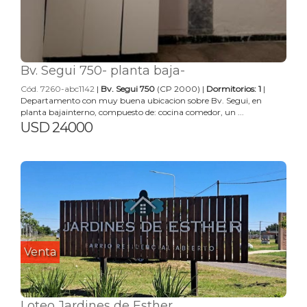
Bv. Segui 750- planta baja-
Cód. 7260-abc1142
|
Bv. Segui 750
(CP 2000) |
Dormitorios: 1
|
Departamento con muy buena ubicacion sobre Bv. Segui, en
planta bajainterno, compuesto de: cocina comedor, un ...
USD 24000
Venta
Loteo Jardines de Esther