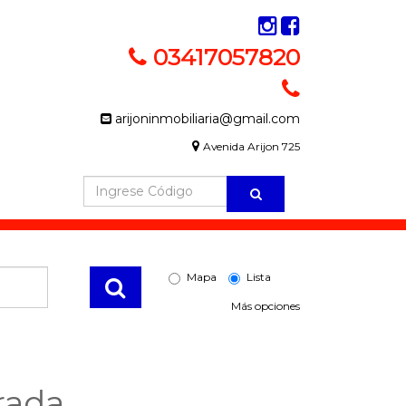
03417057820
arijoninmobiliaria@gmail.com
Avenida Arijon 725
Mapa
Lista
Más opciones
rada