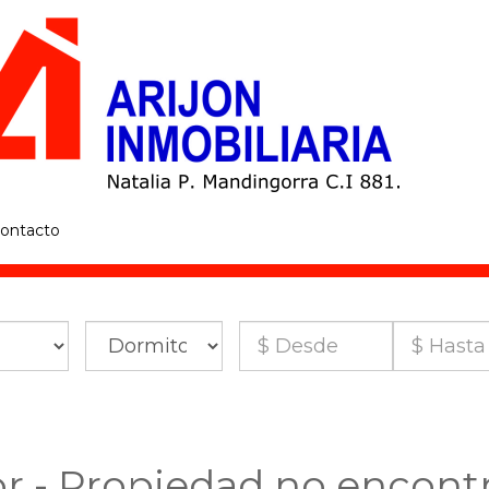
ontacto
or - Propiedad no encont