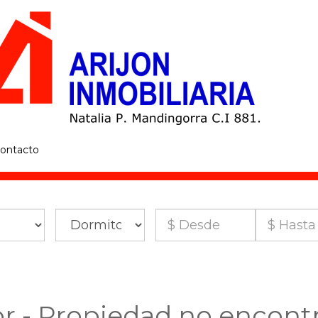
ontacto
or - Propiedad no encont