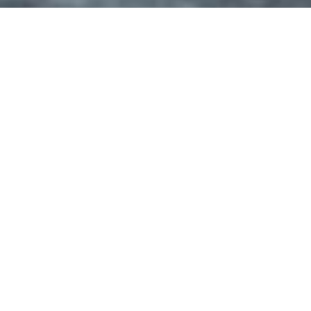
USD 50000
(7260-
Ver imágenes
abc1076)