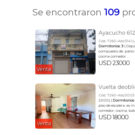
Se encontraron
109
pro
Ayacucho 6125
Cód. 7260-Abc3141
|
Dormitorios: 3
| Depa
compuesto de: patio 
cocina comedor...
USD 23000
Venta
Vuelta deobl
Cód. 7260-Abc3003
2000) |
Dormitorios:
piso de escalera, es
comedor, cocina, balc
USD 18000
Venta