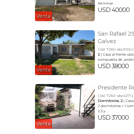
terminar...
USD 40000
Venta
San Rafael 2
Galvez
Cód. 7260-abc3126
|
2
| Casa al frente ubi
compuesta de: jardína
USD 38000
Venta
Presidente R
Cód. 7260-abc4271
|
Dormitorios: 2
| Casa
2 dormitorios + 1 co
2,5 y ...
USD 37000
Venta