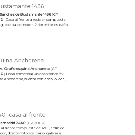
Bustamante 1436
Sánchez de Bustamante 1436
(CP
 2
| Casa al frente a reciclar compuesta
ving, cocina-comedor, 2 dormitorios,baño
quina Anchorena
v. Oroño esquina Anchorena
(CP
 0
| Local comercial ubicado sobre Bv.
de Anchorena,cuenta con amplio local,
 -casa al frente-
Lamadrid 2440
(CP 2000) |
 al frente compuesta de: PB: jardín de
dor, dosdormitorios, baño, galeria a