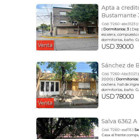
Apta a credi
Bustamante 
Cód. 7260-abc3123
|
|
Dormitorios: 3
| Dep
escalera, compuesto 
dormitorios, baño. Co
Venta
USD 39000
Sánchez de 
Cód. 7260-Abc3021
2000) |
Dormitorios:
cochera, hall de ingr
dormitorios, baño. Ga
USD 78000
Venta
Salva 6362 A 
Cód. 7260-asd115
|
Sa
Casa al frente compue