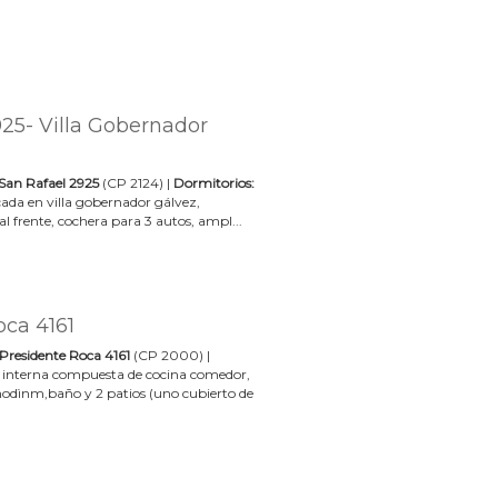
925- Villa Gobernador
San Rafael 2925
(CP 2124) |
Dormitorios:
cada en villa gobernador gálvez,
l frente, cochera para 3 autos, ampl...
oca 4161
Presidente Roca 4161
(CP 2000) |
 interna compuesta de cocina comedor,
modìnm,baño y 2 patios (uno cubierto de