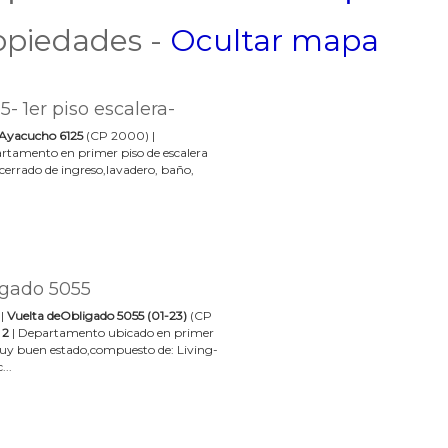
piedades -
Ocultar mapa
- 1er piso escalera-
Ayacucho 6125
(CP 2000) |
rtamento en primer piso de escalera
cerrado de ingreso,lavadero, baño,
igado 5055
|
Vuelta deObligado 5055 (01-23)
(CP
 2
| Departamento ubicado en primer
 muy buen estado,compuesto de: Living-
...