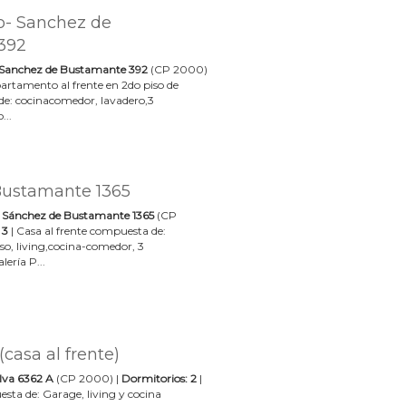
to- Sanchez de
392
Sanchez de Bustamante 392
(CP 2000)
artamento al frente en 2do piso de
de: cocinacomedor, lavadero,3
...
Bustamante 1365
|
Sánchez de Bustamante 1365
(CP
 3
| Casa al frente compuesta de:
eso, living,cocina-comedor, 3
lería P...
(casa al frente)
lva 6362 A
(CP 2000) |
Dormitorios: 2
|
sta de: Garage, living y cocina