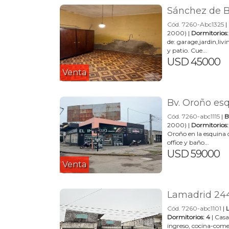
Sánchez de 
Cód. 7260-Abc1325
|
2000) |
Dormitorios:
de: garage,jardin,li
y patio. Cue...
USD 45000
Venta
Bv. Oroño es
Cód. 7260-abc1115
|
B
2000) |
Dormitorios:
Oroño en la esquina 
office y baño...
USD 59000
Venta
Lamadrid 2440
Cód. 7260-abc1101
|
Dormitorios: 4
| Casa
ingreso, cocina-come